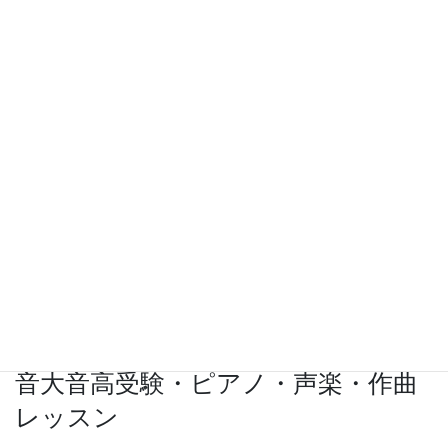
子供ピアノレッスン・オンライン対
応
音楽指導はもちろん、お子さんの気持ちになっ
て和気合い合いとレッスンをします。担当され
る菊地先生は、本格的な音大受験のピアノ指導
も得意ですが、お子さんをのせて楽しくピアノ
レッスンをするのも得意です。お子さんから大
人気の先生です。
詳細・ご案内はこちら
音大音高受験・ピアノ・声楽・作曲
レッスン